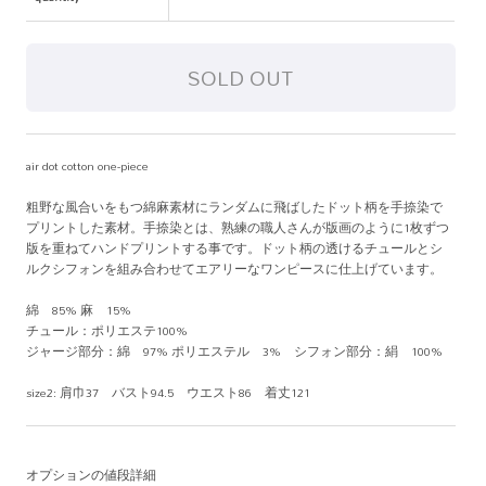
air dot cotton one-piece
粗野な風合いをもつ綿麻素材にランダムに飛ばしたドット柄を手捺染で
プリントした素材。手捺染とは、熟練の職人さんが版画のように1枚ずつ
版を重ねてハンドプリントする事です。ドット柄の透けるチュールとシ
ルクシフォンを組み合わせてエアリーなワンピースに仕上げています。
綿 85% 麻 15%
チュール：ポリエステ100%
ジャージ部分：綿 97% ポリエステル 3% シフォン部分：絹 100%
size2: 肩巾37 バスト94.5 ウエスト86 着丈121
オプションの値段詳細