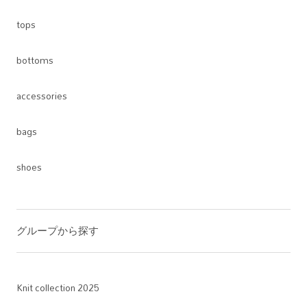
tops
bottoms
accessories
bags
shoes
グループから探す
Knit collection 2025