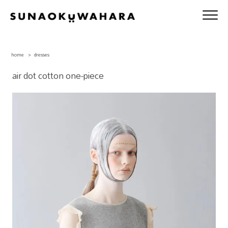
home
>
dresses
air dot cotton one-piece