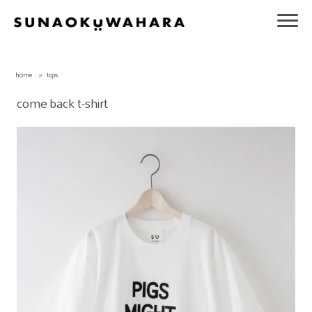
home
>
tops
come back t-shirt