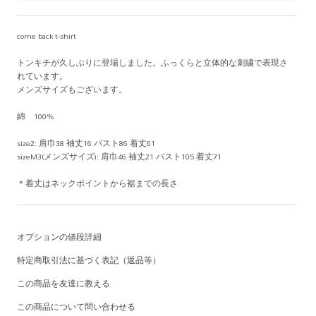
come back t-shirt
トンキチが久しぶりに登場しました。ふっくらと立体的な刺繍で表現さ
れています。
メンズサイズもございます。
綿 100%
size2: 肩巾38 袖丈16 バスト86 着丈61
sizeM3(メンズサイズ): 肩巾46 袖丈21 バスト105 着丈71
＊着丈はネックポイントから裾までの長さ
オプションの値段詳細
特定商取引法に基づく表記（返品等）
この商品を友達に教える
この商品について問い合わせる