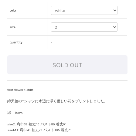
color
size
quantity
-
float flower t-shirt
綿天竺のTシャツに水辺に浮く優しい花をプリントしました。
綿 100%
size2: 肩巾38 袖丈16 バスト86 着丈61
sizeM3: 肩巾46 袖丈21 バスト105 着丈71