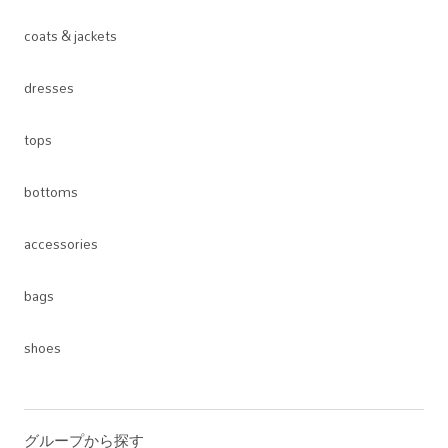
coats & jackets
dresses
tops
bottoms
accessories
bags
shoes
グループから探す