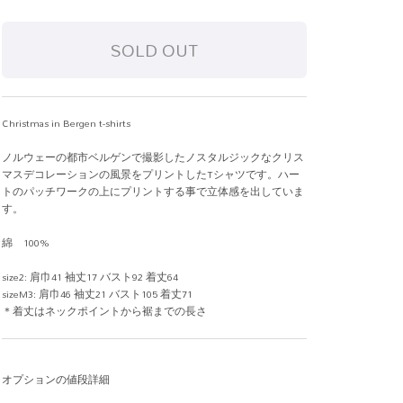
Christmas in Bergen t-shirts
ノルウェーの都市ベルゲンで撮影したノスタルジックなクリス
マスデコレーションの風景をプリントしたTシャツです。ハー
トのパッチワークの上にプリントする事で立体感を出していま
す。
綿 100%
size2: 肩巾41 袖丈17 バスト92 着丈64
sizeM3: 肩巾46 袖丈21 バスト105 着丈71
＊着丈はネックポイントから裾までの長さ
オプションの値段詳細