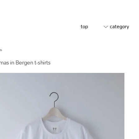
top
category
ps
mas in Bergen t-shirts