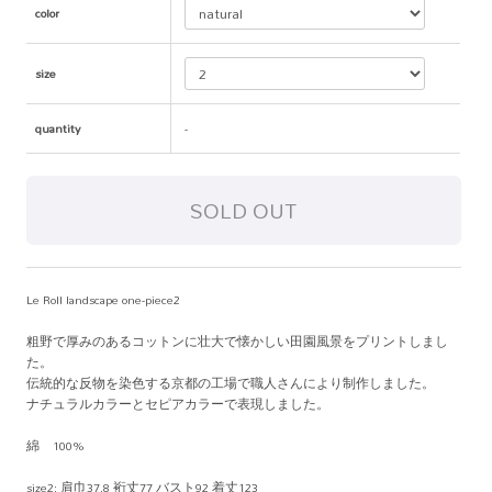
color
size
quantity
-
Le Roll landscape one-piece2
粗野で厚みのあるコットンに壮大で懐かしい田園風景をプリントしまし
た。
伝統的な反物を染色する京都の工場で職人さんにより制作しました。
ナチュラルカラーとセピアカラーで表現しました。
綿 100%
size2: 肩巾37.8 裄丈77 バスト92 着丈123