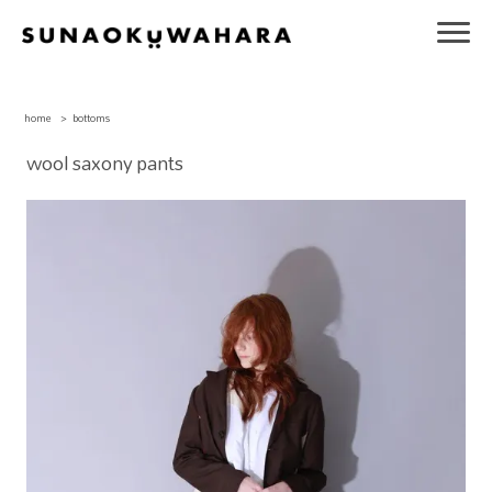
home
>
bottoms
wool saxony pants