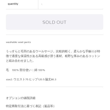
quantity
-
washable wool pants
うっすらと毛羽のあるウールサージ。比較的軽く、柔らかな手触りが特
徴で適度な保温性がある高級感が漂う素材。粗野な厚みのあるコットン
と組み合わせました。
毛 100% 部分使い：綿 100%
size2: ウエスト75 ヒップ120.5 脇丈86.3
オプションの値段詳細
特定商取引法に基づく表記（返品等）