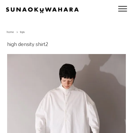
home
>
tops
high density shirt2