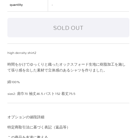
quantity
-
high density shirt2
時間をかけてゆっくりと織ったオックスフォード生地に樹脂加工を施し
て張り感を出した素材で立体感のあるシャツを作りました。
綿100%
size2: 肩巾70 袖丈46.5 バスト152 着丈75.5
オプションの値段詳細
特定商取引法に基づく表記（返品等）
この商品を友達に教える