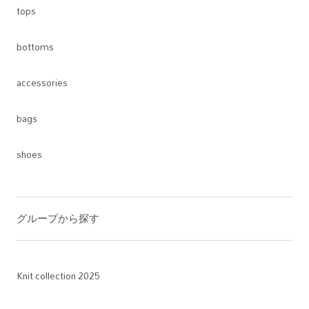
tops
bottoms
accessories
bags
shoes
グループから探す
Knit collection 2025