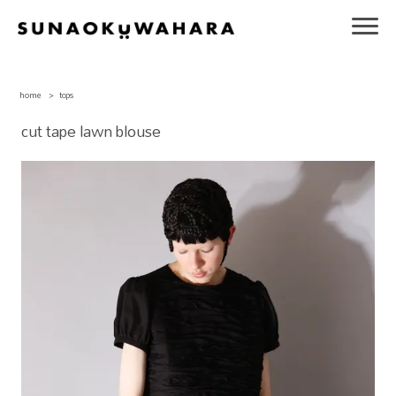
home
>
tops
cut tape lawn blouse