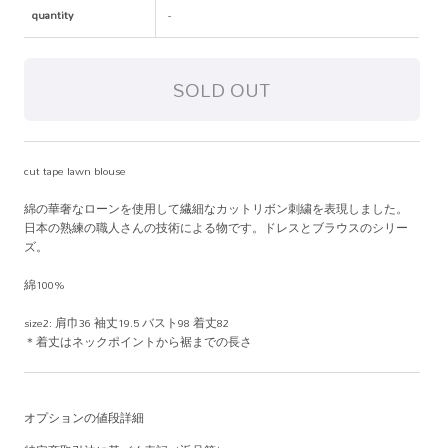
quantity
-
cut tape lawn blouse
綿の華奢なローンを使用して繊細なカットリボン刺繍を表現しました。
日本の熟練の職人さんの技術による物です。ドレスとブラウスのシリー
ズ。
綿100%
size2: 肩巾36 袖丈19.5 バスト98 着丈82
＊着丈はネックポイントから裾までの長さ
オプションの値段詳細