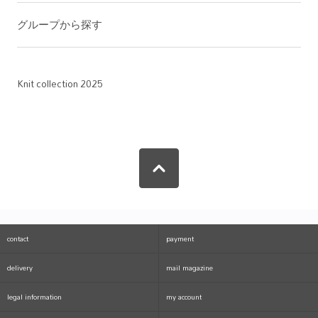
グループから探す
Knit collection 2025
contact
payment
delivery
mail magazine
legal information
my account