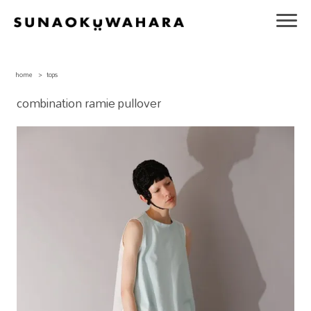
home
>
tops
combination ramie pullover