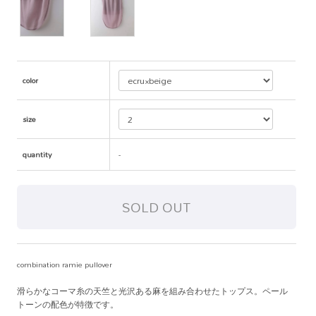
color
size
quantity
-
combination ramie pullover
滑らかなコーマ糸の天竺と光沢ある麻を組み合わせたトップス。ペール
トーンの配色が特徴です。