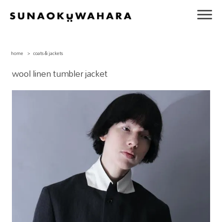
home
>
coats & jackets
wool linen tumbler jacket