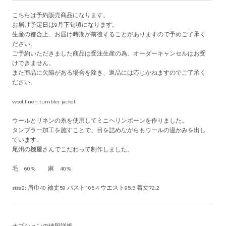
こちらは予約販売商品になります。
お届け予定日は9月下旬頃になります。
生産の都合上、お届け時期が前後することがありますので予めご了承く
ださい。
ご予約いただきました商品は受注生産の為、オーダーキャンセルはお受
けできません。
また商品に欠陥がある場合を除き、返品には応じかねますのでご了承く
ださい。
wool linen tumbler jacket
ウールとリネンの糸を使用してミニヘリンボーンを作りました。
タンブラー加工を施すことで、目を詰めながらもウールの温かみを出し
ています。
尾州の機屋さんでこだわって制作しました。
毛 60% 麻 40%
size2: 肩巾40 袖丈59 バスト105.4 ウエスト95.5 着丈72.2
オプションの値段詳細