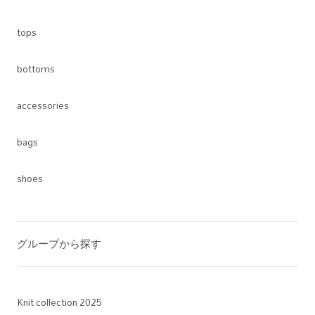
tops
bottoms
accessories
bags
shoes
グループから探す
Knit collection 2025