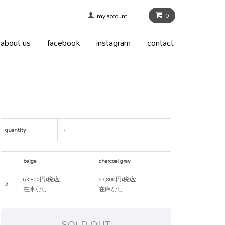
0
my account
about us
facebook
instagram
contact
quantity
-
beige
charcoal gray
63,800円(税込)
63,800円(税込)
2
在庫なし
在庫なし