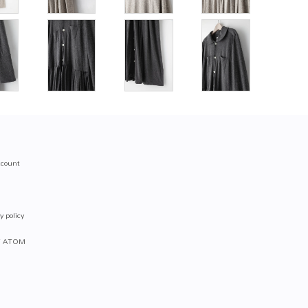
count
y policy
/
ATOM