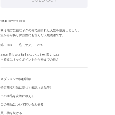
yak jersey one-piece
寒冷地方に住むヤクの毛で編まれた天竺を使用しました。
温かみがあり保湿性にも富んだ天然繊維です。
綿 80% 毛（ヤク） 20%
size2: 肩巾39.2 袖丈57.3 バスト94 着丈122.5
＊着丈はネックポイントから裾までの長さ
オプションの値段詳細
特定商取引法に基づく表記（返品等）
この商品を友達に教える
この商品について問い合わせる
買い物を続ける