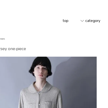
top
category
esses
rsey one-piece