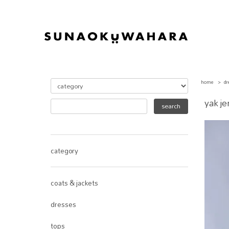
home
>
dr
yak je
category
coats & jackets
dresses
tops