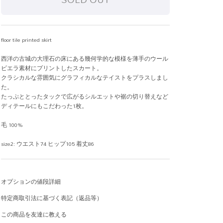
floor tile printed skirt
西洋の古城の大理石の床にある幾何学的な模様を薄手のウール
ビエラ素材にプリントしたスカート。
クラシカルな雰囲気にグラフィカルなテイストをプラスしまし
た。
たっぷととったタックで広がるシルエットや裾の切り替えなど
ディテールにもこだわった1枚。
毛 100%
size2: ウエスト74 ヒップ105 着丈86
オプションの値段詳細
特定商取引法に基づく表記（返品等）
この商品を友達に教える