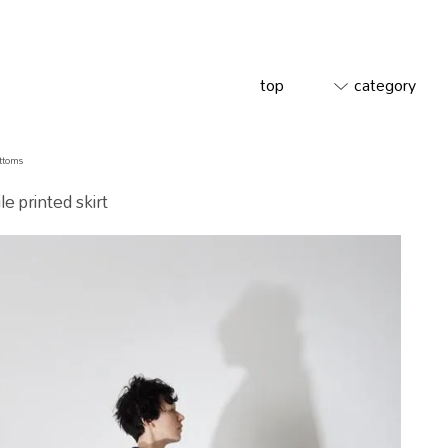
top
category
ttoms
ile printed skirt