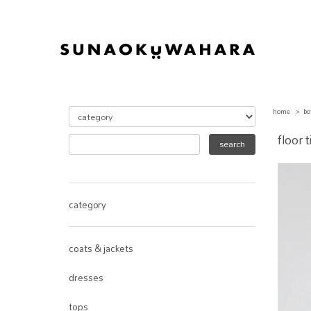
home
>
bo
floor t
category
coats & jackets
dresses
tops