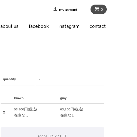
0
my account
about us
facebook
instagram
contact
quantity
-
brown
gray
63,800円(税込)
63,800円(税込)
2
在庫なし
在庫なし